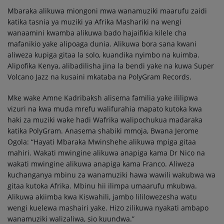
Mbaraka alikuwa miongoni mwa wanamuziki maarufu zaidi
katika tasnia ya muziki ya Afrika Mashariki na wengi
wanaamini kwamba alikuwa bado hajaifikia kilele cha
mafanikio yake alipoaga dunia. Alikuwa bora sana kwani
aliweza kupiga gitaa la solo, kuandika nyimbo na kuimba.
Alipofika Kenya, alibadilisha jina la bendi yake na kuwa Super
Volcano Jazz na kusaini mkataba na PolyGram Records.
Mke wake Amne Kadribaksh alisema familia yake ililipwa
vizuri na kwa muda mrefu walifurahia mapato kutoka kwa
haki za muziki wake hadi Wafrika walipochukua madaraka
katika PolyGram. Anasema shabiki mmoja, Bwana Jerome
Ogola: “Hayati Mbaraka Mwinshehe alikuwa mpiga gitaa
mahiri. Wakati mwingine alikuwa anapiga kama Dr Nico na
wakati mwingine alikuwa anapiga kama Franco. Aliweza
kuchanganya mbinu za wanamuziki hawa wawili wakubwa wa
gitaa kutoka Afrika. Mbinu hii ilimpa umaarufu mkubwa.
Alikuwa akiimba kwa Kiswahili, jambo lililowezesha watu
wengi kuelewa mashairi yake. Hizo zilikuwa nyakati ambapo
wanamuziki walizaliwa, sio kuundwa.”