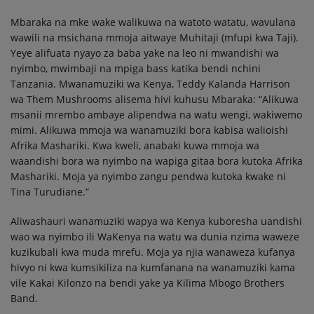
Mbaraka na mke wake walikuwa na watoto watatu, wavulana
wawili na msichana mmoja aitwaye Muhitaji (mfupi kwa Taji).
Yeye alifuata nyayo za baba yake na leo ni mwandishi wa
nyimbo, mwimbaji na mpiga bass katika bendi nchini
Tanzania. Mwanamuziki wa Kenya, Teddy Kalanda Harrison
wa Them Mushrooms alisema hivi kuhusu Mbaraka: “Alikuwa
msanii mrembo ambaye alipendwa na watu wengi, wakiwemo
mimi. Alikuwa mmoja wa wanamuziki bora kabisa walioishi
Afrika Mashariki. Kwa kweli, anabaki kuwa mmoja wa
waandishi bora wa nyimbo na wapiga gitaa bora kutoka Afrika
Mashariki. Moja ya nyimbo zangu pendwa kutoka kwake ni
Tina Turudiane.”
Aliwashauri wanamuziki wapya wa Kenya kuboresha uandishi
wao wa nyimbo ili WaKenya na watu wa dunia nzima waweze
kuzikubali kwa muda mrefu. Moja ya njia wanaweza kufanya
hivyo ni kwa kumsikiliza na kumfanana na wanamuziki kama
vile Kakai Kilonzo na bendi yake ya Kilima Mbogo Brothers
Band.