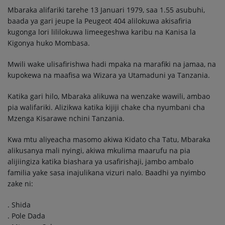
Mbaraka alifariki tarehe 13 Januari 1979, saa 1.55 asubuhi,
baada ya gari jeupe la Peugeot 404 alilokuwa akisafiria
kugonga lori lililokuwa limeegeshwa karibu na Kanisa la
Kigonya huko Mombasa.
Mwili wake ulisafirishwa hadi mpaka na marafiki na jamaa, na
kupokewa na maafisa wa Wizara ya Utamaduni ya Tanzania.
Katika gari hilo, Mbaraka alikuwa na wenzake wawili, ambao
pia walifariki. Alizikwa katika kijiji chake cha nyumbani cha
Mzenga Kisarawe nchini Tanzania.
Kwa mtu aliyeacha masomo akiwa Kidato cha Tatu, Mbaraka
alikusanya mali nyingi, akiwa mkulima maarufu na pia
alijiingiza katika biashara ya usafirishaji, jambo ambalo
familia yake sasa inajulikana vizuri nalo. Baadhi ya nyimbo
zake ni:
. Shida
. Pole Dada