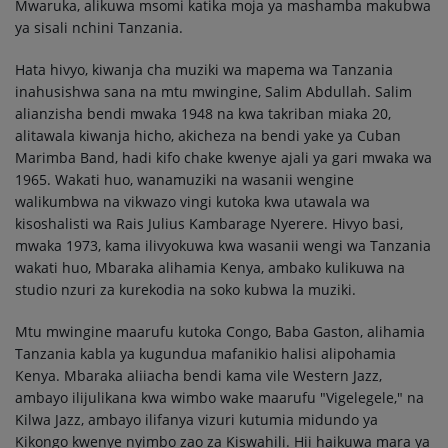
Mwaruka, alikuwa msomi katika moja ya mashamba makubwa
ya sisali nchini Tanzania.
Hata hivyo, kiwanja cha muziki wa mapema wa Tanzania
inahusishwa sana na mtu mwingine, Salim Abdullah. Salim
alianzisha bendi mwaka 1948 na kwa takriban miaka 20,
alitawala kiwanja hicho, akicheza na bendi yake ya Cuban
Marimba Band, hadi kifo chake kwenye ajali ya gari mwaka wa
1965. Wakati huo, wanamuziki na wasanii wengine
walikumbwa na vikwazo vingi kutoka kwa utawala wa
kisoshalisti wa Rais Julius Kambarage Nyerere. Hivyo basi,
mwaka 1973, kama ilivyokuwa kwa wasanii wengi wa Tanzania
wakati huo, Mbaraka alihamia Kenya, ambako kulikuwa na
studio nzuri za kurekodia na soko kubwa la muziki.
Mtu mwingine maarufu kutoka Congo, Baba Gaston, alihamia
Tanzania kabla ya kugundua mafanikio halisi alipohamia
Kenya. Mbaraka aliiacha bendi kama vile Western Jazz,
ambayo ilijulikana kwa wimbo wake maarufu "Vigelegele," na
Kilwa Jazz, ambayo ilifanya vizuri kutumia midundo ya
Kikongo kwenye nyimbo zao za Kiswahili. Hii haikuwa mara ya