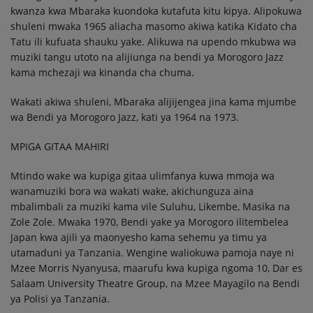
kwanza kwa Mbaraka kuondoka kutafuta kitu kipya. Alipokuwa
shuleni mwaka 1965 aliacha masomo akiwa katika Kidato cha
Tatu ili kufuata shauku yake. Alikuwa na upendo mkubwa wa
muziki tangu utoto na alijiunga na bendi ya Morogoro Jazz
kama mchezaji wa kinanda cha chuma.
Wakati akiwa shuleni, Mbaraka alijijengea jina kama mjumbe
wa Bendi ya Morogoro Jazz, kati ya 1964 na 1973.
MPIGA GITAA MAHIRI
Mtindo wake wa kupiga gitaa ulimfanya kuwa mmoja wa
wanamuziki bora wa wakati wake, akichunguza aina
mbalimbali za muziki kama vile Suluhu, Likembe, Masika na
Zole Zole. Mwaka 1970, Bendi yake ya Morogoro ilitembelea
Japan kwa ajili ya maonyesho kama sehemu ya timu ya
utamaduni ya Tanzania. Wengine waliokuwa pamoja naye ni
Mzee Morris Nyanyusa, maarufu kwa kupiga ngoma 10, Dar es
Salaam University Theatre Group, na Mzee Mayagilo na Bendi
ya Polisi ya Tanzania.