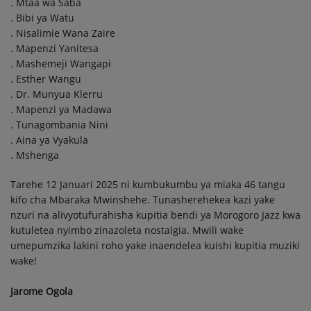
. Mtaa wa Saba
. Bibi ya Watu
. Nisalimie Wana Zaire
. Mapenzi Yanitesa
. Mashemeji Wangapi
. Esther Wangu
. Dr. Munyua Klerru
. Mapenzi ya Madawa
. Tunagombania Nini
. Aina ya Vyakula
. Mshenga
Tarehe 12 Januari 2025 ni kumbukumbu ya miaka 46 tangu
kifo cha Mbaraka Mwinshehe. Tunasherehekea kazi yake
nzuri na alivyotufurahisha kupitia bendi ya Morogoro Jazz kwa
kutuletea nyimbo zinazoleta nostalgia. Mwili wake
umepumzika lakini roho yake inaendelea kuishi kupitia muziki
wake!
Jarome Ogola