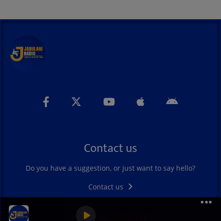
Contact us
Do you have a suggestion, or just want to say hello?
Contact us
Everybody Dance
0
0
0
Nimon Toki Lala