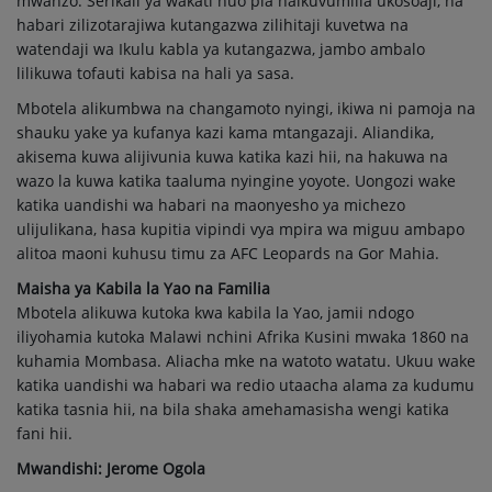
mwanzo. Serikali ya wakati huo pia haikuvumilia ukosoaji, na
habari zilizotarajiwa kutangazwa zilihitaji kuvetwa na
watendaji wa Ikulu kabla ya kutangazwa, jambo ambalo
lilikuwa tofauti kabisa na hali ya sasa.
Mbotela alikumbwa na changamoto nyingi, ikiwa ni pamoja na
shauku yake ya kufanya kazi kama mtangazaji. Aliandika,
akisema kuwa alijivunia kuwa katika kazi hii, na hakuwa na
wazo la kuwa katika taaluma nyingine yoyote. Uongozi wake
katika uandishi wa habari na maonyesho ya michezo
ulijulikana, hasa kupitia vipindi vya mpira wa miguu ambapo
alitoa maoni kuhusu timu za AFC Leopards na Gor Mahia.
Maisha ya Kabila la Yao na Familia
Mbotela alikuwa kutoka kwa kabila la Yao, jamii ndogo
iliyohamia kutoka Malawi nchini Afrika Kusini mwaka 1860 na
kuhamia Mombasa. Aliacha mke na watoto watatu. Ukuu wake
katika uandishi wa habari wa redio utaacha alama za kudumu
katika tasnia hii, na bila shaka amehamasisha wengi katika
fani hii.
Mwandishi: Jerome Ogola