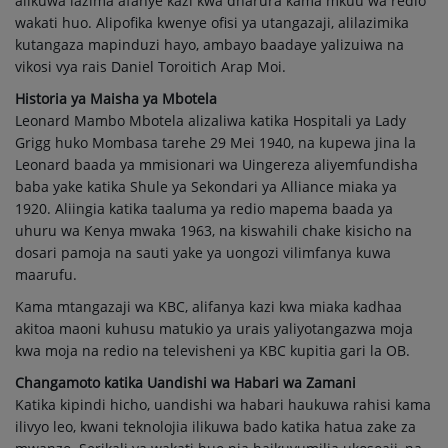
alikuwa lazima afanye kazi kwa dharura kama mkuu wa redio
wakati huo. Alipofika kwenye ofisi ya utangazaji, alilazimika
kutangaza mapinduzi hayo, ambayo baadaye yalizuiwa na
vikosi vya rais Daniel Toroitich Arap Moi.
Historia ya Maisha ya Mbotela
Leonard Mambo Mbotela alizaliwa katika Hospitali ya Lady
Grigg huko Mombasa tarehe 29 Mei 1940, na kupewa jina la
Leonard baada ya mmisionari wa Uingereza aliyemfundisha
baba yake katika Shule ya Sekondari ya Alliance miaka ya
1920. Aliingia katika taaluma ya redio mapema baada ya
uhuru wa Kenya mwaka 1963, na kiswahili chake kisicho na
dosari pamoja na sauti yake ya uongozi vilimfanya kuwa
maarufu.
Kama mtangazaji wa KBC, alifanya kazi kwa miaka kadhaa
akitoa maoni kuhusu matukio ya urais yaliyotangazwa moja
kwa moja na redio na televisheni ya KBC kupitia gari la OB.
Changamoto katika Uandishi wa Habari wa Zamani
Katika kipindi hicho, uandishi wa habari haukuwa rahisi kama
ilivyo leo, kwani teknolojia ilikuwa bado katika hatua zake za